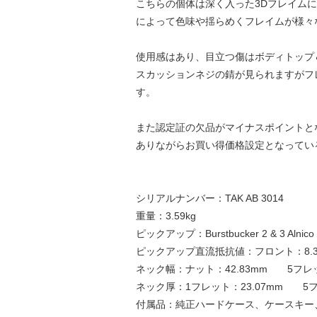
こちらの個体は深く入った3Dフレイム
によって色味や揺らめくフレイムが様々
使用感はあり、目立つ傷はボディトップ
スカッションネジの錆が見られますがフ
す。
また認定証の欠品がマイナスポイントとな
ありながらお買い得価格設定となってい
シリアルナンバー：TAK AB 3014
重量：3.59kg
ピックアップ：Burstbucker 2 & 3 Alnico 5 
ピックアップ直流抵抗値：フロント：8.36
ネック幅：ナット：42.83mm 5フレッ
ネック厚：1フレット：23.07mm 5フ
付属品：純正ハードケース、ケースキー、GI