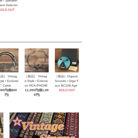
yle / Speaker
tem Selector
L614
SOLD OUT
品］ Vintag
［新品］ Vintag
［新品］Organic
yle / Exclusiv
e-Style / Extensi
Sounds / Orga F
Y" Cable
on RCA-PHONE
ace BC108 Age
800円(税800
Speaker Cables
11,000円(税1,00
d Blue
SOLD OUT
円)
0円)