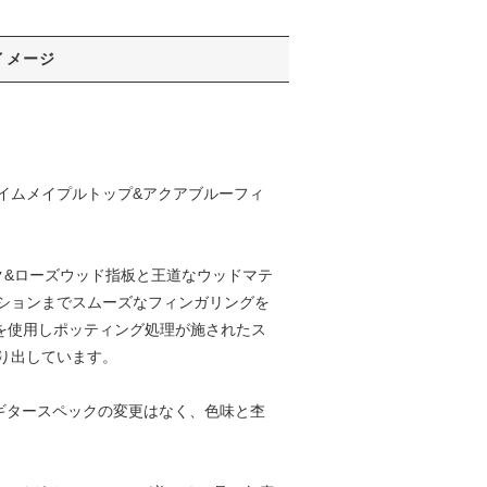
イメージ
レイムメイプルトップ&アクアブルーフィ
ク&ローズウッド指板と王道なウッドマテ
ションまでスムーズなフィンガリングを
ットを使用しポッティング処理が施されたス
り出しています。
が、ギタースペックの変更はなく、色味と杢