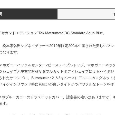
明
エディション"Tak Matsumoto DC Standard Aqua Blue。
松本孝弘氏シグネイチャーの2012年限定200本生産された美しいフ
となります。
マホガニーバック＆センター2ピースメイプルトップ、マホガニーネッ
クシェイプと左右非対称なダブルカットボディシェイプによるハイポジ
たサウンドに、Burstbucker 2 ＆3をベースにアルニコVマグネ
ハイゲインサウンド時にも抜けの良いタイトかつパワフルなトーンを作
ハードケースやブルーカラーのトラスロッドカバー、認定書の違いはあります
ます。