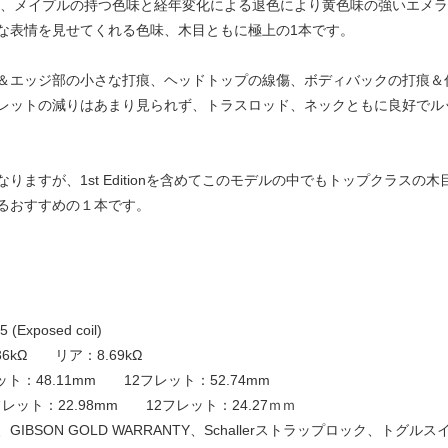
に、メイプルの持つ色味と経年変化による退色により黄色味の強いエメ
な表情を見せてくれる色味、木目ともに極上の1本です。
＆エッジ部の小さな打痕、ヘッドトップの線傷、ボディバックの打痕＆
レットの減りはあまり見られず、トラスロッド、ネックともに良好でル
りますが、1st Editionを含めてこのモデルの中でもトップクラス
るおすすめの１本です。
(Exposed coil)
kΩ リア：8.69kΩ
ト：48.11mm 12フレット：52.74mm
レット：22.98mm 12フレット：24.27ｍｍ
BSON GOLD WARRANTY、Schallerストラップロック、トグル