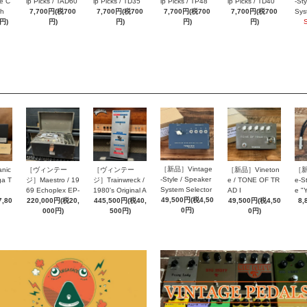
ue C
ip Picks / TAD60
ip Picks / TD35
ip Picks / TP48
ip Picks / TD40
-St
ch
7,700円(税700
7,700円(税700
7,700円(税700
7,700円(税700
Sys
円)
円)
円)
円)
円)
SE
［新品］Vintage
nic
［ヴィンテー
［ヴィンテー
［新品］Vineton
［新
-Style / Speaker
ga T
ジ］Maestro / 19
ジ］Trainwreck /
e / TONE OF TR
e-St
System Selector
69 Echoplex EP-
1980's Original A
AD I
e "
SEL414
49,500円(税4,50
,80
2
220,000円(税20,
ir Brake Power R
445,500円(税40,
49,500円(税4,50
8,
0円)
000円)
educer SN0009
500円)
0円)