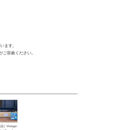
ざいます。
がご容赦ください。
品］Vintage