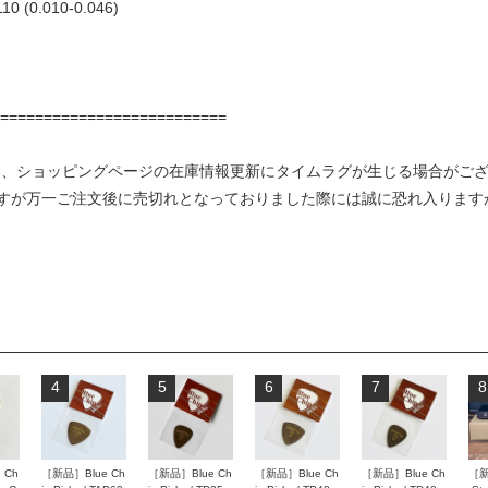
(0.010-0.046)
==========================
り、ショッピングページの在庫情報更新にタイムラグが生じる場合がご
すが万一ご注文後に売切れとなっておりました際には誠に恐れ入ります
4
5
6
7
8
 Ch
［新品］Blue Ch
［新品］Blue Ch
［新品］Blue Ch
［新品］Blue Ch
［新