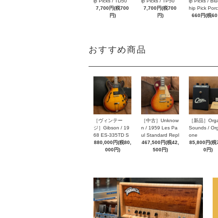
ip Picks / TD50
ip Picks / TP50
ip Picks / Bl
7,700円(税700
7,700円(税700
hip Pick Por
円)
円)
660円(税60
おすすめ商品
［ヴィンテー
［中古］Unknow
［新品］Orga
ジ］Gibson / 19
n / 1959 Les Pa
Sounds / Or
68 ES-335TD S
ul Standard Repl
one
unburst
880,000円(税80,
ica Brillbate Refi
467,500円(税42,
85,800円(税7
000円)
nish Sunburst To
500円)
0円)
p