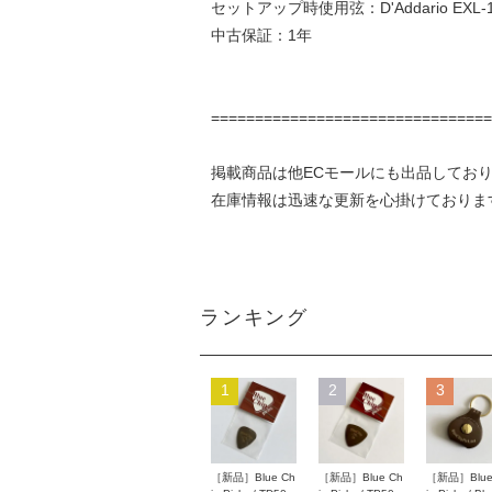
セットアップ時使用弦：D'Addario EXL-110 
中古保証：1年
================================
掲載商品は他ECモールにも出品してお
在庫情報は迅速な更新を心掛けておりま
ランキング
1
2
3
［新品］Blue Ch
［新品］Blue Ch
［新品］Blue