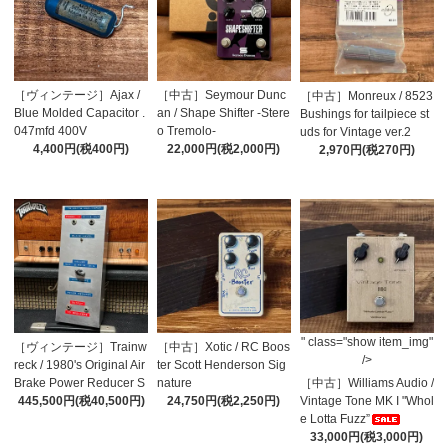
［ヴィンテージ］Ajax /
［中古］Seymour Dunc
［中古］Monreux / 8523
Blue Molded Capacitor .
an / Shape Shifter -Stere
Bushings for tailpiece st
047mfd 400V
o Tremolo-
uds for Vintage ver.2
4,400円(税400円)
22,000円(税2,000円)
2,970円(税270円)
" class="show item_img"
［ヴィンテージ］Trainw
［中古］Xotic / RC Boos
/>
reck / 1980's Original Air
ter Scott Henderson Sig
Brake Power Reducer S
nature
［中古］Williams Audio /
N0009
445,500円(税40,500円)
24,750円(税2,250円)
Vintage Tone MK I "Whol
e Lotta Fuzz”
33,000円(税3,000円)