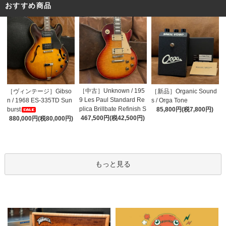
おすすめ商品
［中古］Unknown / 195
［ヴィンテージ］Gibso
［新品］Organic Sound
9 Les Paul Standard Re
n / 1968 ES-335TD Sun
s / Orga Tone
plica Brillbate Refinish S
burst
85,800円(税7,800円)
unburst Top
467,500円(税42,500円)
880,000円(税80,000円)
もっと見る