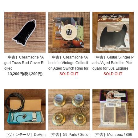
［中古］CreamTone / A
［中古］CreamTone / A
［中古］Guitar Slinger P
ged Truss Rod Cover R
bsolute Vintage Collecti
arts / Aged Bakelite Pick
olled
on Aged Switch Ring for
guard for 50s Esquire
13,200円(税1,200円)
1959-1960 Les Paul
SOLD OUT
SOLD OUT
［ヴィンテージ］DeArm
［中古］59 Parts / Set of
［中古］Montreux / 866