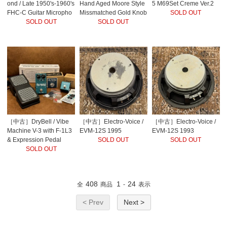
ond / Late 1950's-1960's
Hand Aged Moore Style
5 M69Set Creme Ver.2
FHC-C Guitar Micropho
Missmatched Gold Knob
SOLD OUT
ne
SOLD OUT
s
SOLD OUT
［中古］DryBell / Vibe
［中古］Electro-Voice /
［中古］Electro-Voice /
Machine V-3 with F-1L3
EVM-12S 1995
EVM-12S 1993
& Expression Pedal
SOLD OUT
SOLD OUT
SOLD OUT
408
1
24
全
商品
-
表示
< Prev
Next >