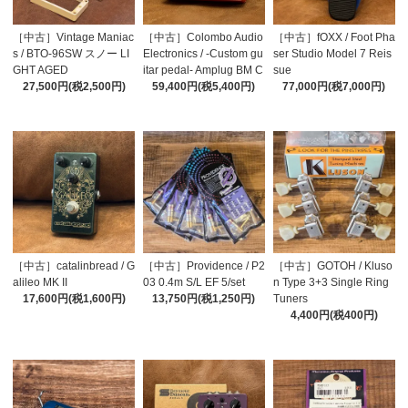
［中古］Vintage Maniac
［中古］Colombo Audio
［中古］fOXX / Foot Pha
s / BTO-96SW スノー LI
Electronics / -Custom gu
ser Studio Model 7 Reis
GHT AGED
itar pedal- Amplug BM C
sue
27,500円(税2,500円)
onversion Pedal
59,400円(税5,400円)
77,000円(税7,000円)
［中古］catalinbread / G
［中古］Providence / P2
［中古］GOTOH / Kluso
alileo MK II
03 0.4m S/L EF 5/set
n Type 3+3 Single Ring
17,600円(税1,600円)
13,750円(税1,250円)
Tuners
4,400円(税400円)