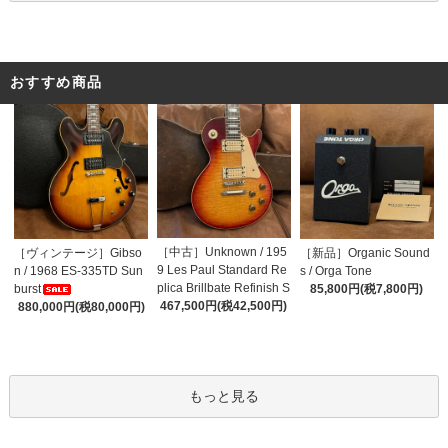
おすすめ商品
［中古］Unknown / 195
［ヴィンテージ］Gibso
［新品］Organic Sound
9 Les Paul Standard Re
n / 1968 ES-335TD Sun
s / Orga Tone
plica Brillbate Refinish S
burst
85,800円(税7,800円)
unburst Top
467,500円(税42,500円)
880,000円(税80,000円)
もっと見る