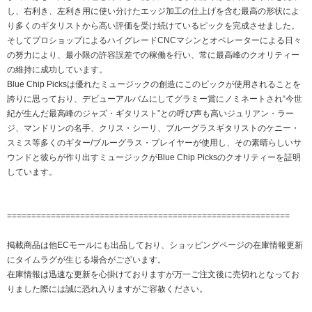
し、右利き、左利き用に使い分けたエッジ加工の仕上げを含む最高の形状によ
り多くのギタリストから高い評価を受け続けているピックを完成させました。
そしてプロショップによるハイグレードCNCマシンとオペレーターによる日々
の努力により、最小限の許容誤差での稼働を行い、常に最高峰のクオリティー
の維持に成功しています。
Blue Chip Picksは優れたミュージックの創造にこのピックが使用されることを
誇りに思っており、デビューアルバムにしてグラミー賞にノミネートされ“今世
紀が生んだ最高峰のジャズ・ギタリスト”との呼び声も高いジュリアン・ラー
ジ、マンドリンの名手、クリス・シーリ、ブルーグラスギタリストのケニー・
スミス等多くのギター/ブルーグラス・プレイヤーが使用し、その素晴らしいサ
ウンドと彼らが作り出すミュージックがBlue Chip Picksのクオリティーを証明
しています。
==========================================================
掲載商品は他ECモールにも出品しており、ショッピングページの在庫情報更新
にタイムラグが生じる場合がございます。
在庫情報は迅速な更新を心掛けておりますが万一ご注文後に売切れとなってお
りました際には誠に恐れ入りますがご容赦ください。