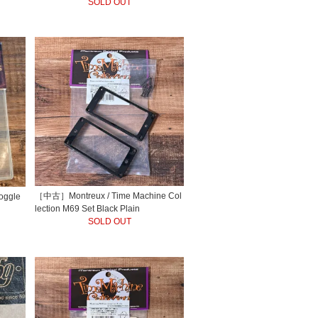
SOLD OUT
［中古］Montreux / Time Machine Col
oggle
lection M69 Set Black Plain
SOLD OUT