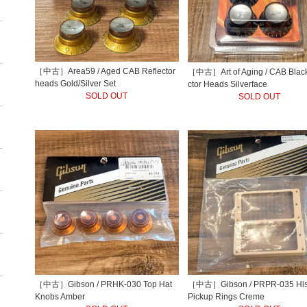
［中古］Area59 / Aged CAB Reflector
［中古］Art of Aging / CAB Black
heads Gold/Silver Set
ctor Heads Silverface
SOLD OUT
SOLD OUT
［中古］Gibson / PRHK-030 Top Hat
［中古］Gibson / PRPR-035 Hist
Knobs Amber
Pickup Rings Creme