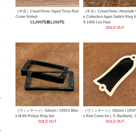
［中古］CreamTone / Aged Truss Rod
［中古］CreamTone / Absolute V
Cover Rolled
e Collection Aged Switch Ring f
13,200円(税1,200円)
9-1960 Les Paul
SOLD OUT
［ヴィンテージ］Gibson / 1950's Blac
［ヴィンテージ］Gibson / 1950's
k M-69 Pickup Ring Set
s Rod Cover for L-5, Byrdland, 
SOLD OUT
SOLD OUT