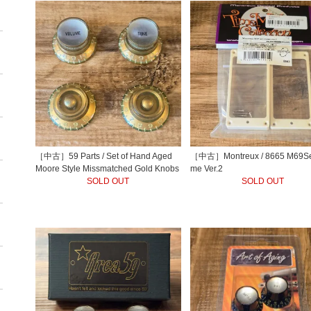
［中古］59 Parts / Set of Hand Aged
［中古］Montreux / 8665 M69Se
Moore Style Missmatched Gold Knobs
me Ver.2
SOLD OUT
SOLD OUT