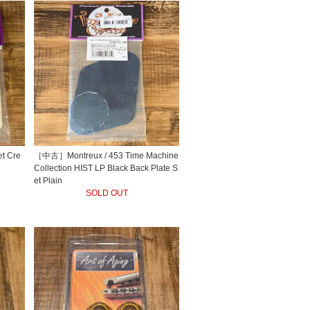
t Cre
［中古］Montreux / 453 Time Machine
Collection HIST LP Black Back Plate S
et Plain
SOLD OUT