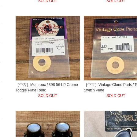
SOLD OUT
SOLD OUT
［中古］Montreux / 398 56 LP Creme
［中古］Vintage Clone Parts / T
Toggle Plate Relic
Switch Plate
SOLD OUT
SOLD OUT