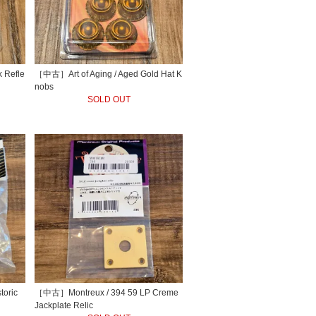
 Refle
［中古］Art of Aging / Aged Gold Hat K
nobs
SOLD OUT
oric
［中古］Montreux / 394 59 LP Creme
Jackplate Relic