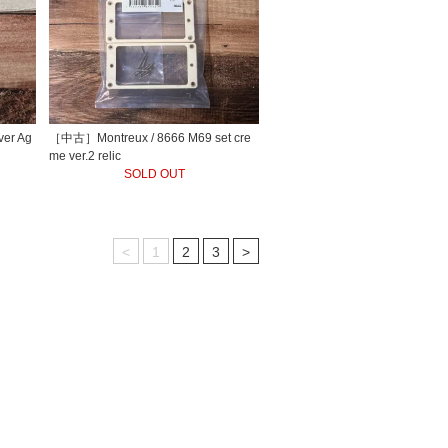
er Ag
［中古］Montreux / 8666 M69 set cre
me ver.2 relic
SOLD OUT
<
1
2
3
>