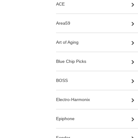
ACE
Area59
Art of Aging
Blue Chip Picks
BOSS
Electro-Harmonix
Epiphone
Fender