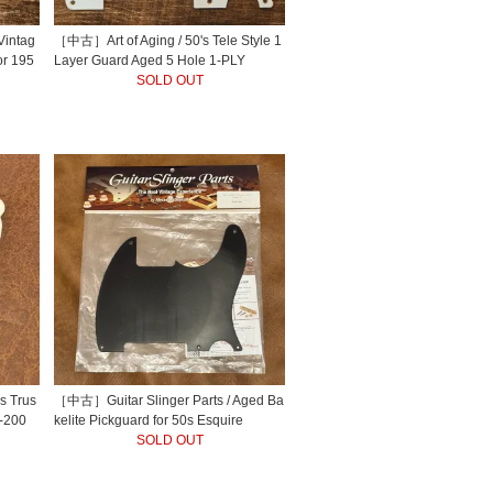
intag
［中古］Art of Aging / 50's Tele Style 1
or 195
Layer Guard Aged 5 Hole 1-PLY
SOLD OUT
 Trus
［中古］Guitar Slinger Parts / Aged Ba
J-200
kelite Pickguard for 50s Esquire
SOLD OUT