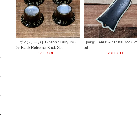
［ヴィンテージ］Gibson / Early 196
［中古］Area59 / Truss Rod Cov
0's Black Refrector Knob Set
ed
SOLD OUT
SOLD OUT