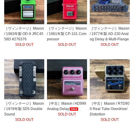
［ヴィンテージ］Maxon
［ヴィンテージ］Maxon
［ヴィンテージ］Maxon
/ 1983年製 OD-9 JRC45
/ 1981年製 CP-101 Com
/ 1977年製 AD-230 Anal
58D #276376
pressor
og Delay & Multi-Flange
SOLD OUT
SOLD OUT
r
SOLD OUT
［ヴィンテージ］Maxon
［中古］Maxon / AD999
［中古］Maxon / RTD80
/ 1978年製 SD5 Double
Analog Delay
0 Real Tube Overdrive/
Sound
SOLD OUT
Distortion
SOLD OUT
SOLD OUT