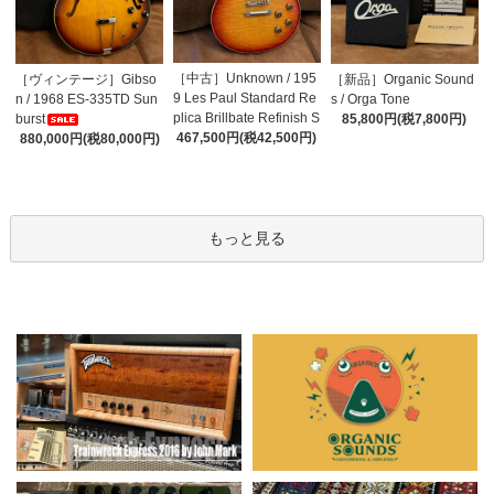
［中古］Unknown / 195
［ヴィンテージ］Gibso
［新品］Organic Sound
9 Les Paul Standard Re
n / 1968 ES-335TD Sun
s / Orga Tone
plica Brillbate Refinish S
burst
85,800円(税7,800円)
unburst Top
467,500円(税42,500円)
880,000円(税80,000円)
もっと見る