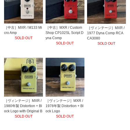
［中古］MXR / M133 Mi
［中古］MXR / Custom
［ヴィンテージ］MXR /
cro Amp
Shop CP102SL Script D
1977 Dyna Comp RCA
SOLD OUT
yna Comp
CA3080
SOLD OUT
SOLD OUT
［ヴィンテージ］MXR /
［ヴィンテージ］MXR /
1980年製 Distortion + Bl
1978年製 Distortion + Bl
ock Logo with Original B
ock Logo
ox
SOLD OUT
SOLD OUT