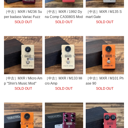
［中古］MXR / M236 Su
［中古］MXR / 1992 Dy
［中古］MXR / M135 S
per badass Variac Fuzz
na Comp CA3080S Mod
mart Gate
SOLD OUT
SOLD OUT
SOLD OUT
［中古］MXR / Micro Am
［中古］MXR / M133 Mi
［中古］MXR / M101 Ph
p "Shin's Music Mod"
cro Amp
ase 90
SOLD OUT
SOLD OUT
SOLD OUT