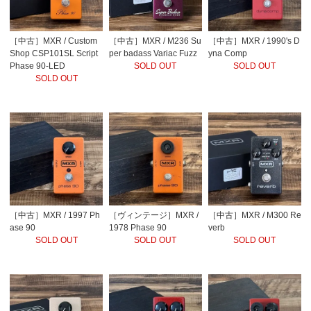
［中古］MXR / Custom
［中古］MXR / M236 Su
［中古］MXR / 1990's D
Shop CSP101SL Script
per badass Variac Fuzz
yna Comp
Phase 90-LED
SOLD OUT
SOLD OUT
SOLD OUT
［中古］MXR / 1997 Ph
［ヴィンテージ］MXR /
［中古］MXR / M300 Re
ase 90
1978 Phase 90
verb
SOLD OUT
SOLD OUT
SOLD OUT