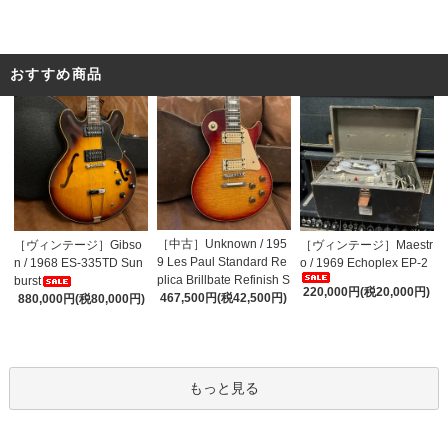
おすすめ商品
［中古］Unknown / 195
［ヴィンテージ］Gibso
［ヴィンテージ］Maestr
9 Les Paul Standard Re
n / 1968 ES-335TD Sun
o / 1969 Echoplex EP-2
plica Brillbate Refinish S
burst
220,000円(税20,000円)
unburst Top
467,500円(税42,500円)
880,000円(税80,000円)
もっと見る