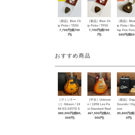
［新品］Blue Ch
［新品］Blue Ch
［新品］Blue
ip Picks / TD50
ip Picks / TP50
ip Picks / Bl
7,700円(税700
7,700円(税700
hip Pick Por
円)
円)
660円(税60
おすすめ商品
［ヴィンテー
［中古］Unknow
［新品］Orga
ジ］Gibson / 19
n / 1959 Les Pa
Sounds / Or
68 ES-335TD S
ul Standard Repl
one
unburst
880,000円(税80,
ica Brillbate Refi
467,500円(税42,
85,800円(税7
000円)
nish Sunburst To
500円)
0円)
p