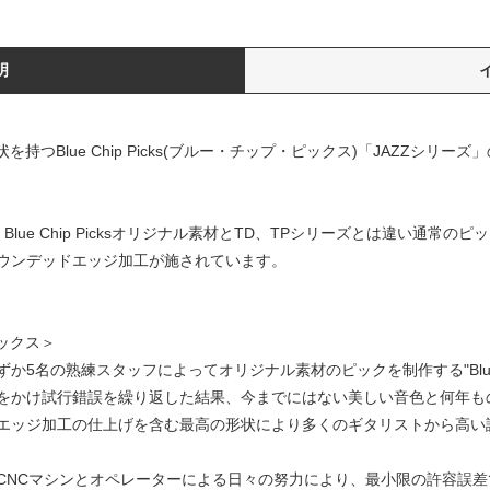
明
を持つBlue Chip Picks(ブルー・チップ・ピックス)「JAZZシリー
なり、Blue Chip Picksオリジナル素材とTD、TPシリーズとは違い
ウンデッドエッジ加工が施されています。
・ピックス＞
名の熟練スタッフによってオリジナル素材のピックを制作する"Blue Chi
をかけ試行錯誤を繰り返した結果、今までにはない美しい音色と何年も
エッジ加工の仕上げを含む最高の形状により多くのギタリストから高い
CNCマシンとオペレーターによる日々の努力により、最小限の許容誤