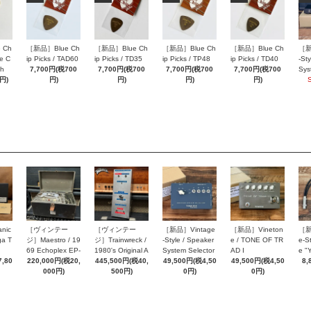
 Ch
［新品］Blue Ch
［新品］Blue Ch
［新品］Blue Ch
［新品］Blue Ch
［新
ue C
ip Picks / TAD60
ip Picks / TD35
ip Picks / TP48
ip Picks / TD40
-St
ch
7,700円(税700
7,700円(税700
7,700円(税700
7,700円(税700
Sys
円)
円)
円)
円)
円)
SE
［新品］Vintage
nic
［ヴィンテー
［ヴィンテー
［新品］Vineton
［新
-Style / Speaker
ga T
ジ］Maestro / 19
ジ］Trainwreck /
e / TONE OF TR
e-St
System Selector
69 Echoplex EP-
1980's Original A
AD I
e "
SEL414
49,500円(税4,50
,80
2
220,000円(税20,
ir Brake Power R
445,500円(税40,
49,500円(税4,50
8,
0円)
000円)
educer SN0009
500円)
0円)