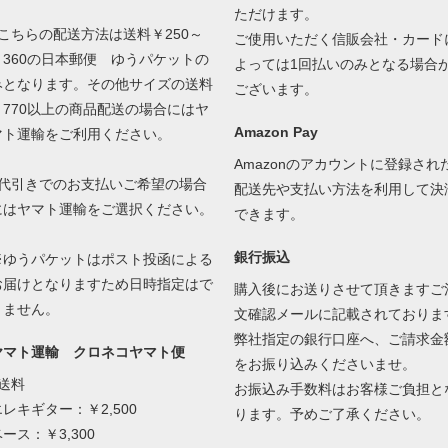
ただけます。
●こちらの配送方法は送料￥250～
ご使用いただく信販会社・カード
￥360の日本郵便 ゆうパケットの
よっては1回払いのみとなる場合
みとなります。その他サイズの送料
ございます。
￥770以上の商品配送の場合にはヤ
Amazon Pay
マト運輸をご利用ください。
Amazonのアカウントに登録され
●代引きでのお支払いご希望の場合
配送先や支払い方法を利用して決
にはヤマト運輸をご選択ください。
できます。
銀行振込
※ゆうパケットはポスト投函による
お届けとなりますため日時指定はで
購入後にお送りさせて頂きますご
きません。
文確認メールに記載されておりま
弊社指定の銀行口座へ、ご請求金
ヤマト運輸 クロネコヤマト便
をお振り込みくださいませ。
●送料
お振込み手数料はお客様ご負担と
エレキギター：￥2,500
ります。予めご了承ください。
ース：￥3,300