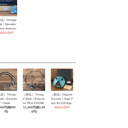
品］Vintage
yle / Speaker
tem Selector
L614
SOLD OUT
品］ Vintag
［新品］ Vintag
［新品］Organic
yle / Exclusiv
e-Style / Extensi
Sounds / Orga F
Y" Cable
on RCA-PHONE
ace BC108 Age
800円(税800
Speaker Cables
11,000円(税1,00
d Blue
SOLD OUT
円)
0円)