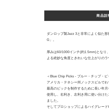
商品説
ダンロップ製Jazz 3と非常によく似た形状
G」。
厚みは60/1000インチ(約1.5mm)と
よる絶妙な角度ときれいな仕上がりのラ
＜Blue Chip Picks - ブルー・チップ
アメリカ・テネシー州ノックスビルでわずか5
最高のピックを制作するために長い年月
使用し、右利き、左利き用に使い分けた
ました。
そしてプロショップによるハイグレード