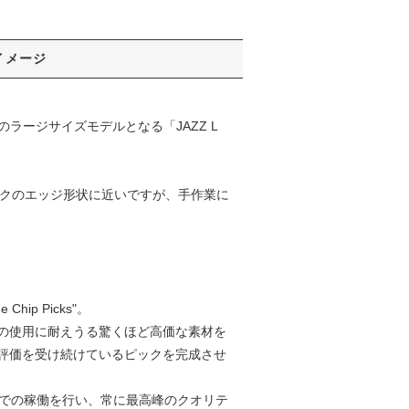
イメージ
ズ」のラージサイズモデルとなる「JAZZ L
通常のピックのエッジ形状に近いですが、手作業に
p Picks"。
の使用に耐えうる驚くほど高価な素材を
評価を受け続けているピックを完成させ
差での稼働を行い、常に最高峰のクオリテ