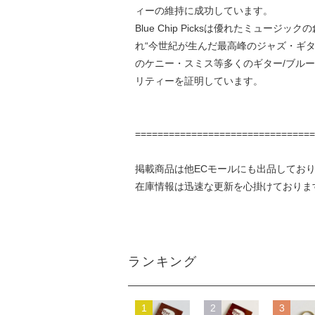
ィーの維持に成功しています。
Blue Chip Picksは優れたミ
れ“今世紀が生んだ最高峰のジャズ・ギ
のケニー・スミス等多くのギター/ブルーグ
リティーを証明しています。
================================
掲載商品は他ECモールにも出品してお
在庫情報は迅速な更新を心掛けておりま
ランキング
1
2
3