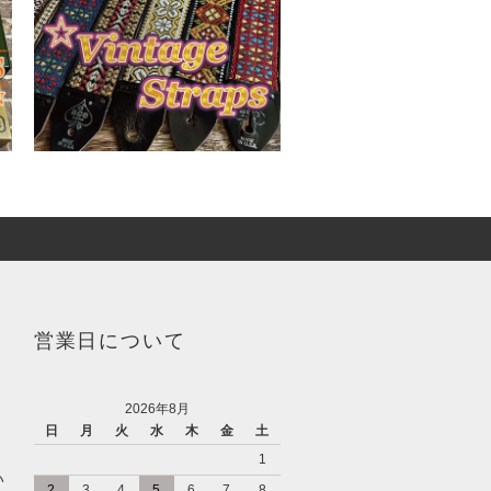
営業日について
2026年8月
日
月
火
水
木
金
土
1
い
2
3
4
5
6
7
8