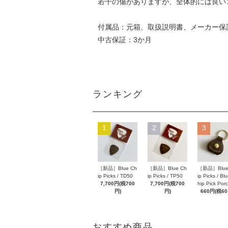
若干の傷がありますが、全体的には良い
付属品：元箱、取扱説明書、メーカー保
中古保証：3か月
ランキング
1
2
3
［新品］Blue Ch
［新品］Blue Ch
［新品］Blue
ip Picks / TD50
ip Picks / TP50
ip Picks / Bl
7,700円(税700
7,700円(税700
hip Pick Por
円)
円)
660円(税60
おすすめ商品