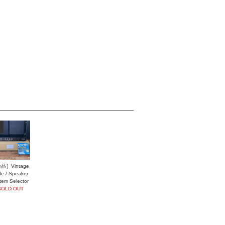
品］Vintage
yle / Speaker
tem Selector
L614
SOLD OUT