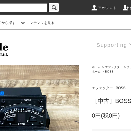
アカウント
ドから探す
コンテンツを見る
Supporting 
ホーム
>
エフェクター
>
チ
ホーム
>
BOSS
エフェクター
BOSS
［中古］BOSS /
0円(税0円)