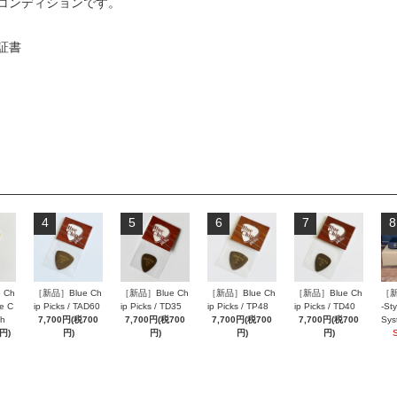
コンディションです。
証書
4
5
6
7
8
 Ch
［新品］Blue Ch
［新品］Blue Ch
［新品］Blue Ch
［新品］Blue Ch
［新
ue C
ip Picks / TAD60
ip Picks / TD35
ip Picks / TP48
ip Picks / TD40
-St
ch
7,700円(税700
7,700円(税700
7,700円(税700
7,700円(税700
Sys
円)
円)
円)
円)
円)
SE