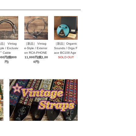
品］ Vintag
［新品］ Vintag
［新品］Organic
yle / Exclusiv
e-Style / Extensi
Sounds / Orga F
Y" Cable
on RCA-PHONE
ace BC108 Age
800円(税800
Speaker Cables
11,000円(税1,00
d Blue
SOLD OUT
円)
0円)