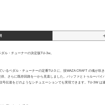
明
、ペダル・チューナーの決定版TU-3w。
るペダル・チューナーの定番TU-3 に、技WAZA CRAFT の魂が吹き
グを提供、さらに既存回路を一から見直しました。バッファとトゥルーバイ
信号伝達をどのようなシチュエーションでも実現できます。TU-3W は