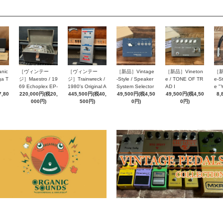
［新品］Vintage
nic
［ヴィンテー
［ヴィンテー
［新品］Vineton
［新
-Style / Speaker
ga T
ジ］Maestro / 19
ジ］Trainwreck /
e / TONE OF TR
e-St
System Selector
69 Echoplex EP-
1980's Original A
AD I
e "
SEL414
49,500円(税4,50
,80
2
220,000円(税20,
ir Brake Power R
445,500円(税40,
49,500円(税4,50
8,
0円)
000円)
educer SN0009
500円)
0円)