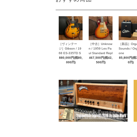
［ヴィンテー
［中古］Unknow
［新品］Orga
ジ］Gibson / 19
n / 1959 Les Pa
Sounds / Or
68 ES-335TD S
ul Standard Repl
one
unburst
880,000円(税80,
ica Brillbate Refi
467,500円(税42,
85,800円(税7
000円)
nish Sunburst To
500円)
0円)
p