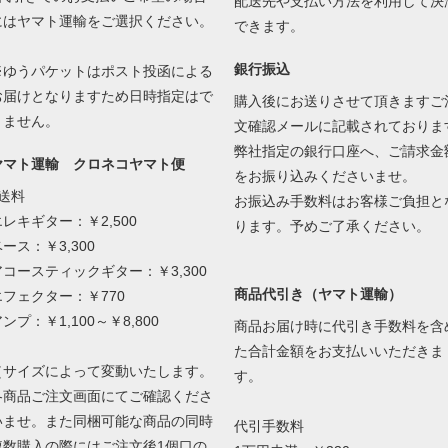
配送先や支払い方法を利用して決
にはヤマト運輸をご選択ください。
できます。
銀行振込
※ゆうパケットはポスト投函による
お届けとなりますため日時指定はで
購入後にお送りさせて頂きますご
きません。
文確認メールに記載されておりま
弊社指定の銀行口座へ、ご請求金
ヤマト運輸 クロネコヤマト便
をお振り込みくださいませ。
●送料
お振込み手数料はお客様ご負担と
エレキギター：￥2,500
ります。予めご了承ください。
ース：￥3,300
アコースティックギター：￥3,300
商品代引き（ヤマト運輸）
エフェクター：￥770
ンプ：￥1,100～￥8,800
商品お届け時に代引き手数料を含
た合計金額をお支払いいただきま
（サイズによって変動いたします。
す。
各商品ご注文画面にてご確認くださ
いませ。また同梱可能な商品の同時
代引手数料
複数購入の際にはご注文後1個口の