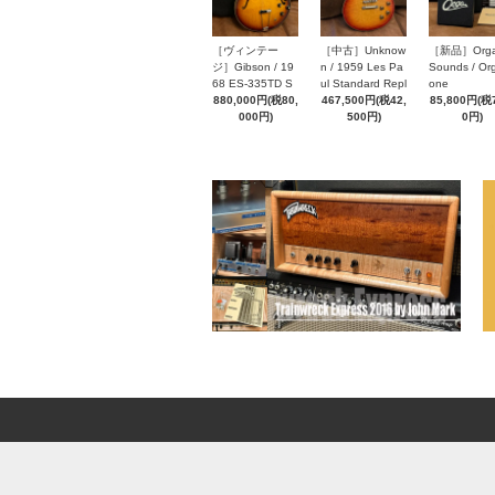
［ヴィンテー
［中古］Unknow
［新品］Orga
ジ］Gibson / 19
n / 1959 Les Pa
Sounds / Or
68 ES-335TD S
ul Standard Repl
one
unburst
880,000円(税80,
ica Brillbate Refi
467,500円(税42,
85,800円(税7
000円)
nish Sunburst To
500円)
0円)
p