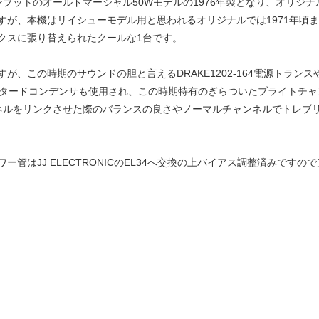
プットのオールドマーシャル50Wモデルの1976年製となり、オリジナル
すが、本機はリイシューモデル用と思われるオリジナルでは1971年頃
クスに張り替えられたクールな1台です。
、この時期のサウンドの胆と言えるDRAKE1202-164電源トランス
ですがマスタードコンデンサも使用され、この時期特有のぎらついたブライト
ネルをリンクさせた際のバランスの良さやノーマルチャンネルでトレブ
管はJJ ELECTRONICのEL34へ交換の上バイアス調整済みです