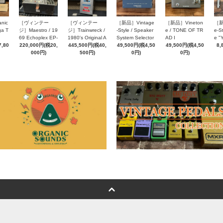
［新品］Vintage
nic
［ヴィンテー
［ヴィンテー
［新品］Vineton
［新
-Style / Speaker
ga T
ジ］Maestro / 19
ジ］Trainwreck /
e / TONE OF TR
e-St
System Selector
69 Echoplex EP-
1980's Original A
AD I
e "
SEL414
49,500円(税4,50
,80
2
220,000円(税20,
ir Brake Power R
445,500円(税40,
49,500円(税4,50
8,
0円)
000円)
educer SN0009
500円)
0円)