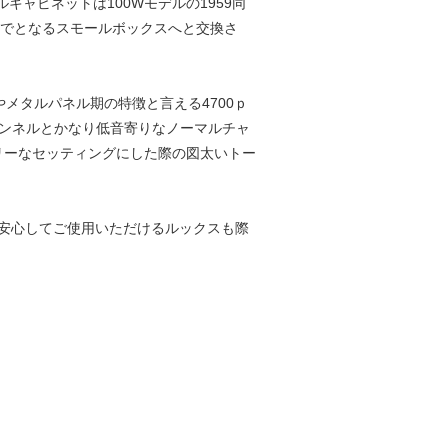
キャビネットは100Wモデルの1959同
までとなるスモールボックスへと交換さ
やメタルパネル期の特徴と言える4700ｐ
チャンネルとかなり低音寄りなノーマルチャ
リーなセッティングにした際の図太いトー
ので安心してご使用いただけるルックスも際