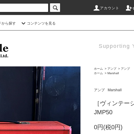
アカウント
ドから探す
コンテンツを見る
Supporting 
ホーム
>
アンプ
>
アンプ
ホーム
>
Marshall
アンプ
Marshall
［ヴィンテージ］Ma
JMP50
0円(税0円)