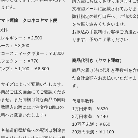
購入後にお送りさせて頂きますご
きません。
文確認メールに記載されておりま
弊社指定の銀行口座へ、ご請求金
ヤマト運輸 クロネコヤマト便
をお振り込みくださいませ。
●送料
お振込み手数料はお客様ご負担と
エレキギター：￥2,500
ります。予めご了承ください。
ース：￥3,300
アコースティックギター：￥3,300
商品代引き（ヤマト運輸）
エフェクター：￥770
ンプ：￥1,100～￥8,800
商品お届け時に代引き手数料を含
た合計金額をお支払いいただきま
（サイズによって変動いたします。
す。
各商品ご注文画面にてご確認くださ
いませ。また同梱可能な商品の同時
代引手数料
複数購入の際にはご注文後1個口の
1万円未満：￥330
送料へと変更いたします）
3万円未満：￥440
10万円未満：￥660
※各都道府県離島への配送は別途お
30万円未満：￥1,100
見積もりになりますので事前にご相