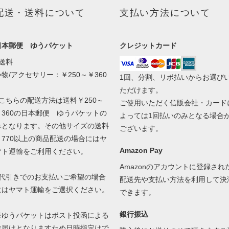
配送・送料について
支払い方法について
日本郵便 ゆうパケット
クレジットカード
●送料
小物/アクセサリー：￥250～￥360
1回、分割、リボ払いからお選び
ただけます。
●こちらの配送方法は送料￥250～
ご使用いただく信販会社・カード
￥360の日本郵便 ゆうパケットの
よっては1回払いのみとなる場合
みとなります。その他サイズの送料
ございます。
￥770以上の商品配送の場合にはヤ
Amazon Pay
マト運輸をご利用ください。
Amazonのアカウントに登録され
●代引きでのお支払いご希望の場合
配送先や支払い方法を利用して決
にはヤマト運輸をご選択ください。
できます。
銀行振込
※ゆうパケットはポスト投函による
お届けとなりますため日時指定はで