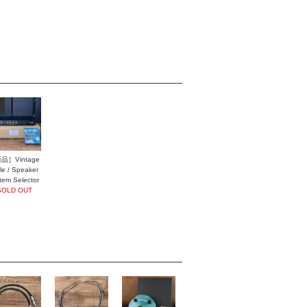
品］Vintage
yle / Speaker
tem Selector
L614
SOLD OUT