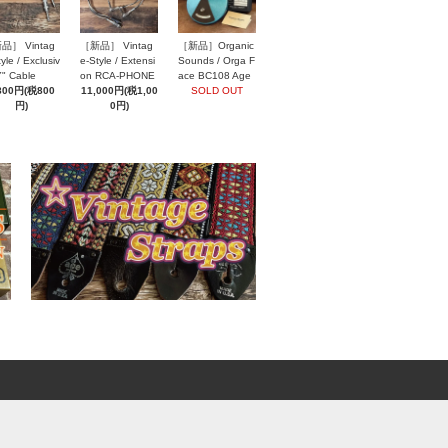
品］ Vintag
［新品］ Vintag
［新品］Organic
yle / Exclusiv
e-Style / Extensi
Sounds / Orga F
Y" Cable
on RCA-PHONE
ace BC108 Age
800円(税800
Speaker Cables
11,000円(税1,00
d Blue
SOLD OUT
円)
0円)